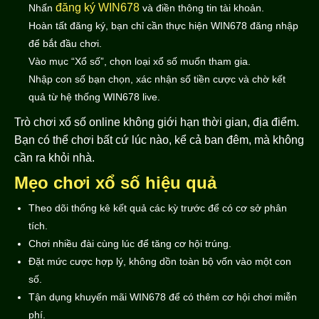
đăng ký WIN678
Nhấn
và điền thông tin tài khoản.
Hoàn tất đăng ký, bạn chỉ cần thực hiện WIN678 đăng nhập
để bắt đầu chơi.
Vào mục “Xổ số”, chọn loại xổ số muốn tham gia.
Nhập con số bạn chọn, xác nhận số tiền cược và chờ kết
quả từ hệ thống WIN678 live.
Trò chơi xổ số online không giới hạn thời gian, địa điểm.
Bạn có thể chơi bất cứ lúc nào, kể cả ban đêm, mà không
cần ra khỏi nhà.
Mẹo chơi xổ số hiệu quả
Theo dõi thống kê kết quả các kỳ trước để có cơ sở phân
tích.
Chơi nhiều đài cùng lúc để tăng cơ hội trúng.
Đặt mức cược hợp lý, không dồn toàn bộ vốn vào một con
số.
Tận dụng khuyến mãi WIN678 để có thêm cơ hội chơi miễn
phí.